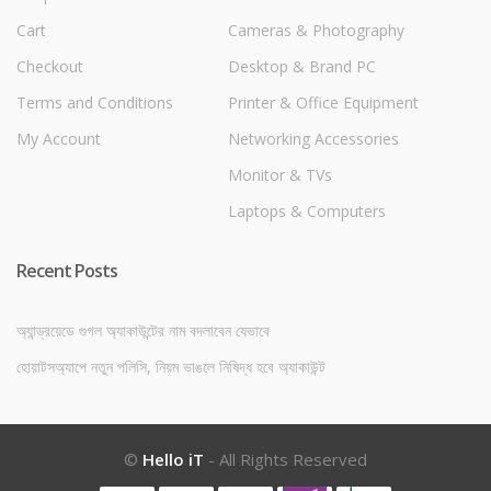
Cart
Cameras & Photography
Checkout
Desktop & Brand PC
Terms and Conditions
Printer & Office Equipment
My Account
Networking Accessories
Monitor & TVs
Laptops & Computers
Recent Posts
অ্যান্ড্রয়েডে গুগল অ্যাকাউন্টের নাম বদলাবেন যেভাবে
হোয়াটসঅ্যাপে নতুন পলিসি, নিয়ম ভাঙলে নিষিদ্ধ হবে অ্যাকাউন্ট
©
Hello iT
- All Rights Reserved