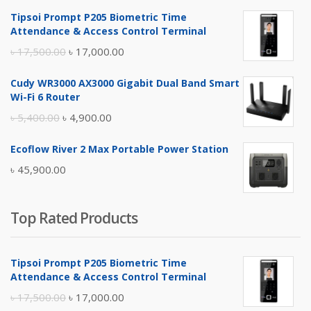
Tipsoi Prompt P205 Biometric Time
Attendance & Access Control Terminal
Original
Current
৳
17,500.00
৳
17,000.00
price
price
Cudy WR3000 AX3000 Gigabit Dual Band Smart
was:
is:
Wi-Fi 6 Router
৳ 17,500.00.
৳ 17,000.00.
Original
Current
৳
5,400.00
৳
4,900.00
price
price
Ecoflow River 2 Max Portable Power Station
was:
is:
৳
45,900.00
৳ 5,400.00.
৳ 4,900.00.
Top Rated Products
Tipsoi Prompt P205 Biometric Time
Attendance & Access Control Terminal
Original
Current
৳
17,500.00
৳
17,000.00