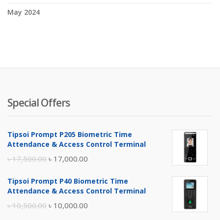
May 2024
Special Offers
Tipsoi Prompt P205 Biometric Time
Attendance & Access Control Terminal
Original
Current
৳
17,500.00
৳
17,000.00
price
price
Tipsoi Prompt P40 Biometric Time
was:
is:
Attendance & Access Control Terminal
৳ 17,500.00.
৳ 17,000.00.
Original
Current
৳
10,500.00
৳
10,000.00
price
price