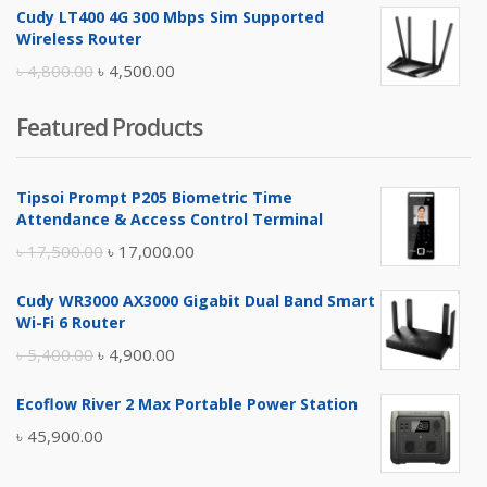
Cudy LT400 4G 300 Mbps Sim Supported
was:
is:
Wireless Router
৳ 10,500.00.
৳ 10,000.00.
Original
Current
৳
4,800.00
৳
4,500.00
price
price
Featured Products
was:
is:
৳ 4,800.00.
৳ 4,500.00.
Tipsoi Prompt P205 Biometric Time
Attendance & Access Control Terminal
Original
Current
৳
17,500.00
৳
17,000.00
price
price
Cudy WR3000 AX3000 Gigabit Dual Band Smart
was:
is:
Wi-Fi 6 Router
৳ 17,500.00.
৳ 17,000.00.
Original
Current
৳
5,400.00
৳
4,900.00
price
price
Ecoflow River 2 Max Portable Power Station
was:
is:
৳
45,900.00
৳ 5,400.00.
৳ 4,900.00.