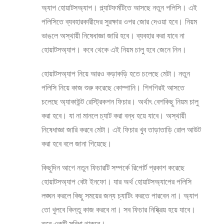
অ্যাপ হোয়াটসঅ্যাপ। প্ল্যাটফর্মটিতে আসছে নতুন পলিসি। এই
পলিসিতে ব্যবহারকারীদের সুরক্ষার ওপর জোর দেওয়া হবে। নিয়ম
ভাঙলে অস্থায়ী নিষেধাজ্ঞা জারি হবে। ব্যবহার করা যাবে না
হোয়াটসঅ্যাপ। কবে থেকে এই নিয়ম চালু হবে জেনে নিন।
হোয়াটসঅ্যাপ নিয়ে আরও কড়াকড়ি হতে চলেছে মেটা। নতুন
পলিসি নিয়ে কাজ শুরু করেছে কোম্পানি। শিগগিরই আসতে
চলেছে অ্যাকাউন্ট রেস্ট্রিকশন ফিচার। অর্থাৎ বেশকিছু নিয়ম চালু
করা হবে। যা না মানলে চ্যাট করা বন্ধ হয়ে যাবে। অস্থায়ী
নিষেধাজ্ঞা জারি করবে মেটা। এই ফিচার খুব তাড়াতাড়ি রোল আউট
করা হবে বলে জানা গিয়েছে।
কিছুদিন আগে নতুন ফিচারটি সম্পর্কে রিপোর্ট প্রকাশ করেছে
হোয়াটসঅ্যাপ বেটা ইনফো। যার অর্থ হোয়াটসঅ্যাপের পলিসি
লঙ্ঘন করলে কিছু সময়ের জন্য চ্যাটিং করতে পারবেন না। অ্যাপ
তো খুলবে কিন্তু কাজ করবে না। সব ফিচার নিষ্ক্রিয় হয়ে যাবে।
তবে একটি সুবিধা থাকবে।