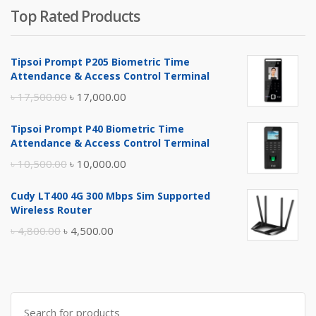
Top Rated Products
Tipsoi Prompt P205 Biometric Time
Attendance & Access Control Terminal
Original
Current
৳
17,500.00
৳
17,000.00
price
price
Tipsoi Prompt P40 Biometric Time
was:
is:
Attendance & Access Control Terminal
৳ 17,500.00.
৳ 17,000.00.
Original
Current
৳
10,500.00
৳
10,000.00
price
price
Cudy LT400 4G 300 Mbps Sim Supported
was:
is:
Wireless Router
৳ 10,500.00.
৳ 10,000.00.
Original
Current
৳
4,800.00
৳
4,500.00
price
price
was:
is:
৳ 4,800.00.
৳ 4,500.00.
Search
for: