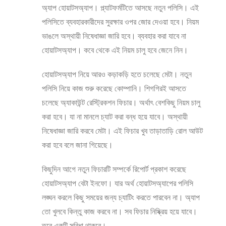
অ্যাপ হোয়াটসঅ্যাপ। প্ল্যাটফর্মটিতে আসছে নতুন পলিসি। এই
পলিসিতে ব্যবহারকারীদের সুরক্ষার ওপর জোর দেওয়া হবে। নিয়ম
ভাঙলে অস্থায়ী নিষেধাজ্ঞা জারি হবে। ব্যবহার করা যাবে না
হোয়াটসঅ্যাপ। কবে থেকে এই নিয়ম চালু হবে জেনে নিন।
হোয়াটসঅ্যাপ নিয়ে আরও কড়াকড়ি হতে চলেছে মেটা। নতুন
পলিসি নিয়ে কাজ শুরু করেছে কোম্পানি। শিগগিরই আসতে
চলেছে অ্যাকাউন্ট রেস্ট্রিকশন ফিচার। অর্থাৎ বেশকিছু নিয়ম চালু
করা হবে। যা না মানলে চ্যাট করা বন্ধ হয়ে যাবে। অস্থায়ী
নিষেধাজ্ঞা জারি করবে মেটা। এই ফিচার খুব তাড়াতাড়ি রোল আউট
করা হবে বলে জানা গিয়েছে।
কিছুদিন আগে নতুন ফিচারটি সম্পর্কে রিপোর্ট প্রকাশ করেছে
হোয়াটসঅ্যাপ বেটা ইনফো। যার অর্থ হোয়াটসঅ্যাপের পলিসি
লঙ্ঘন করলে কিছু সময়ের জন্য চ্যাটিং করতে পারবেন না। অ্যাপ
তো খুলবে কিন্তু কাজ করবে না। সব ফিচার নিষ্ক্রিয় হয়ে যাবে।
তবে একটি সুবিধা থাকবে।