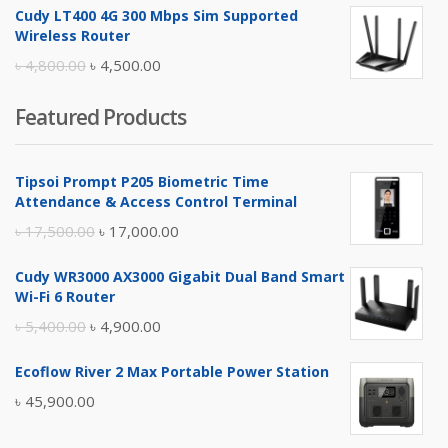
Cudy LT400 4G 300 Mbps Sim Supported
was:
is:
Wireless Router
৳ 10,500.00.
৳ 10,000.00.
Original
Current
৳
4,800.00
৳
4,500.00
price
price
Featured Products
was:
is:
৳ 4,800.00.
৳ 4,500.00.
Tipsoi Prompt P205 Biometric Time
Attendance & Access Control Terminal
Original
Current
৳
17,500.00
৳
17,000.00
price
price
Cudy WR3000 AX3000 Gigabit Dual Band Smart
was:
is:
Wi-Fi 6 Router
৳ 17,500.00.
৳ 17,000.00.
Original
Current
৳
5,400.00
৳
4,900.00
price
price
Ecoflow River 2 Max Portable Power Station
was:
is:
৳
45,900.00
৳ 5,400.00.
৳ 4,900.00.