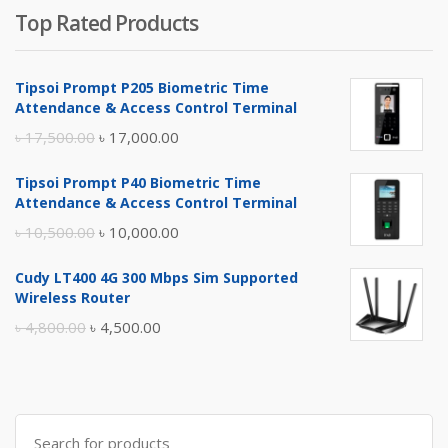
Top Rated Products
Tipsoi Prompt P205 Biometric Time
Attendance & Access Control Terminal
Original
Current
৳
17,500.00
৳
17,000.00
price
price
Tipsoi Prompt P40 Biometric Time
was:
is:
Attendance & Access Control Terminal
৳ 17,500.00.
৳ 17,000.00.
Original
Current
৳
10,500.00
৳
10,000.00
price
price
Cudy LT400 4G 300 Mbps Sim Supported
was:
is:
Wireless Router
৳ 10,500.00.
৳ 10,000.00.
Original
Current
৳
4,800.00
৳
4,500.00
price
price
was:
is:
৳ 4,800.00.
৳ 4,500.00.
Search
for: