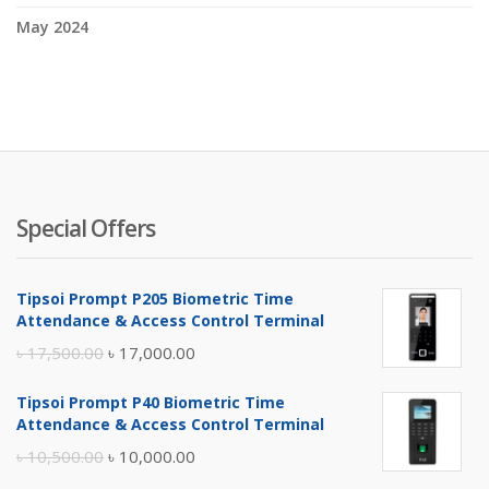
May 2024
Special Offers
Tipsoi Prompt P205 Biometric Time
Attendance & Access Control Terminal
Original
Current
৳
17,500.00
৳
17,000.00
price
price
Tipsoi Prompt P40 Biometric Time
was:
is:
Attendance & Access Control Terminal
৳ 17,500.00.
৳ 17,000.00.
Original
Current
৳
10,500.00
৳
10,000.00
price
price