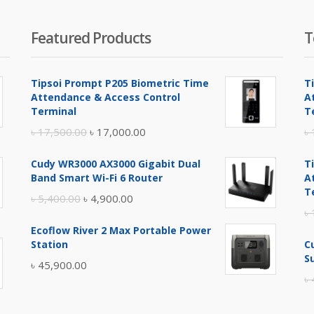
Featured Products
T
Tipsoi Prompt P205 Biometric Time
T
Attendance & Access Control
A
Terminal
T
Original
Current
৳
17,500.00
৳
17,000.00
৳
price
price
Cudy WR3000 AX3000 Gigabit Dual
T
was:
is:
Band Smart Wi-Fi 6 Router
A
৳ 17,500.00.
৳ 17,000.00.
T
Original
Current
৳
5,400.00
৳
4,900.00
৳
price
price
Ecoflow River 2 Max Portable Power
was:
is:
Station
C
৳ 5,400.00.
৳ 4,900.00.
S
৳
45,900.00
৳