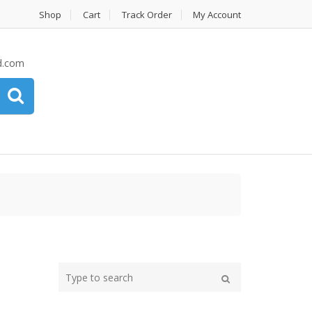
Shop
Cart
Track Order
My Account
d.com
Type
your
Search
search