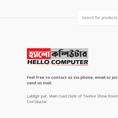
was:
is:
৳ 4,800.00.
৳ 4,500.00.
Search
for:
Feel free to contact us via phone, email or jus
send us mail.
Laldigir par, Main road (Side of Twelve Show Roo
Cox'sbazar.