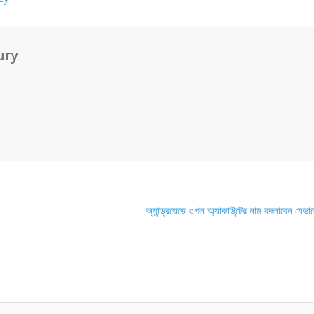
ury
অ্যান্ড্রয়েডে গুগল অ্যাকাউন্টের নাম বদলাবেন যেভ