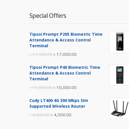
Special Offers
Tipsoi Prompt P205 Biometric Time
Attendance & Access Control
Terminal
Original
Current
৳
17,500.00
৳
17,000.00
price
price
Tipsoi Prompt P40 Biometric Time
was:
is:
Attendance & Access Control
৳ 17,500.00.
৳ 17,000.00.
Terminal
Original
Current
৳
10,500.00
৳
10,000.00
price
price
Cudy LT400 4G 300 Mbps Sim
was:
is:
Supported Wireless Router
৳ 10,500.00.
৳ 10,000.00.
Original
Current
৳
4,800.00
৳
4,500.00
price
price