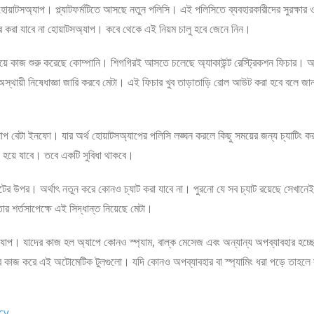
হোয়াটসঅ্যাপ। প্ল্যাটফর্মটিতে আসছে নতুন পলিসি। এই পলিসিতে ব্যবহারকারীদের সুরক্ষার
হার করা যাবে না হোয়াটসঅ্যাপ। কবে থেকে এই নিয়ম চালু হবে জেনে নিন।
য়ে কাজ শুরু করেছে কোম্পানি। শিগগিরই আসতে চলেছে অ্যাকাউন্ট রেস্ট্রিকশন ফিচার। অর
। অস্থায়ী নিষেধাজ্ঞা জারি করবে মেটা। এই ফিচার খুব তাড়াতাড়ি রোল আউট করা হবে বলে জান
্যাপ বেটা ইনফো। যার অর্থ হোয়াটসঅ্যাপের পলিসি লঙ্ঘন করলে কিছু সময়ের জন্য চ্যাটিং ক
য় হয়ে যাবে। তবে একটি সুবিধা থাকবে।
চ্যাটের উপর। অর্থাৎ নতুন করে কোনও চ্যাট করা যাবে না। পুরনো যে সব চ্যাট রয়েছে সেখানেই
র শর্তসাপেক্ষে এই সিদ্ধান্ত নিয়েছে মেটা।
অ্যাপ। যাদের কাজ হল অ্যাপে কোনও স্প্যাম, বাল্ক মেসেজ এবং অন্যান্য অপব্যাবহার হচ্ছ
াবে কাজ করে এই অটোমেটিক টুলগুলো। যদি কোনও অপব্যাবহার বা স্প্যামিং ধরা পড়ে তাহলে স
cy