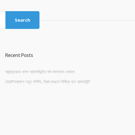
was:
is:
৳ 4,800.00.
৳ 4,500.00.
Search
Recent Posts
অ্যান্ড্রয়েডে গুগল অ্যাকাউন্টের নাম বদলাবেন যেভাবে
হোয়াটসঅ্যাপে নতুন পলিসি, নিয়ম ভাঙলে নিষিদ্ধ হবে অ্যাকাউন্ট