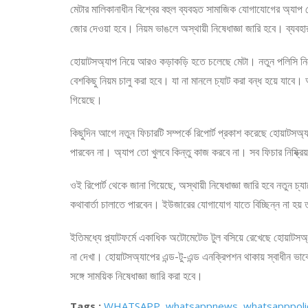
মেটার মালিকানাধীন বিশ্বের বহুল ব্যবহৃত সামাজিক যোগাযোগের অ্যাপ 
জোর দেওয়া হবে। নিয়ম ভাঙলে অস্থায়ী নিষেধাজ্ঞা জারি হবে। ব্যব
হোয়াটসঅ্যাপ নিয়ে আরও কড়াকড়ি হতে চলেছে মেটা। নতুন পলিসি নি
বেশকিছু নিয়ম চালু করা হবে। যা না মানলে চ্যাট করা বন্ধ হয়ে যাবে
গিয়েছে।
কিছুদিন আগে নতুন ফিচারটি সম্পর্কে রিপোর্ট প্রকাশ করেছে হোয়াটসঅ
পারবেন না। অ্যাপ তো খুলবে কিন্তু কাজ করবে না। সব ফিচার নিষ্ক্রি
ওই রিপোর্ট থেকে জানা গিয়েছে, অস্থায়ী নিষেধাজ্ঞা জারি হবে নতুন 
কথাবার্তা চালাতে পারবেন। ইউজারের যোগাযোগ যাতে বিচ্ছিন্ন না হয় তা
ইতিমধ্যে প্ল্যাটফর্মে একাধিক অটোমেটেড টুল বসিয়ে রেখেছে হোয়াটস
না দেখা। হোয়াটসঅ্যাপের এন্ড-টু-এন্ড এনক্রিপশন থাকায় স্বাধীন ভ
সঙ্গে সাময়িক নিষেধাজ্ঞা জারি করা হবে।
Tags :
WHATSAPP
,
whatsappnews
,
whatsapppoli