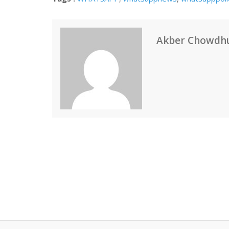
Akber Chowdh
Post
navigation