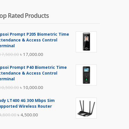
op Rated Products
ipsoi Prompt P205 Biometric Time
ttendance & Access Control
erminal
Original
Current
17,500.00
৳
17,000.00
price
price
ipsoi Prompt P40 Biometric Time
was:
is:
ttendance & Access Control
৳ 17,500.00.
৳ 17,000.00.
erminal
Original
Current
10,500.00
৳
10,000.00
price
price
udy LT400 4G 300 Mbps Sim
was:
is:
upported Wireless Router
৳ 10,500.00.
৳ 10,000.00.
Original
Current
4,800.00
৳
4,500.00
price
price