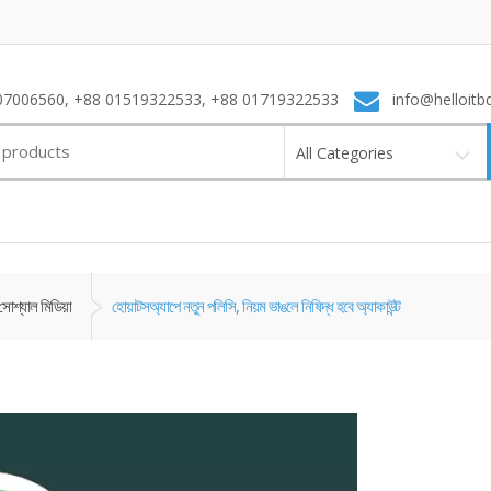
7006560, +88 01519322533, +88 01719322533
info@helloitb
All Categories
সোশ্যাল মিডিয়া
হোয়াটসঅ্যাপে নতুন পলিসি, নিয়ম ভাঙলে নিষিদ্ধ হবে অ্যাকাউন্ট